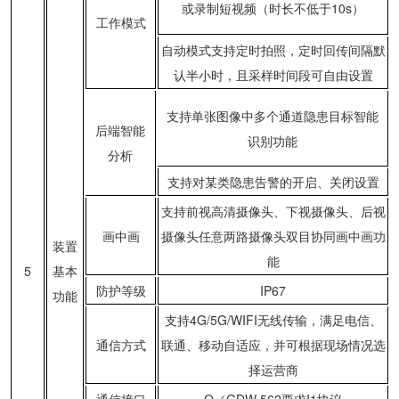
或录制短视频（时长不低于10s）
工作模式
自动模式支持定时拍照，定时回传间隔默
认半小时，且采样时间段可自由设置
支持单张图像中多个通道隐患目标智能
后端智能
识别功能
分析
支持对某类隐患告警的开启、关闭设置
支持前视高清摄像头、下视摄像头、后视
画中画
摄像头任意两路摄像头双目协同画中画功
装置
能
5
基本
防护等级
IP67
功能
支持4G/5G/WIFI无线传输，满足电信、
通信方式
联通、移动自适应，并可根据现场情况选
择运营商
通信接口
Q／GDW 562要求I1协议