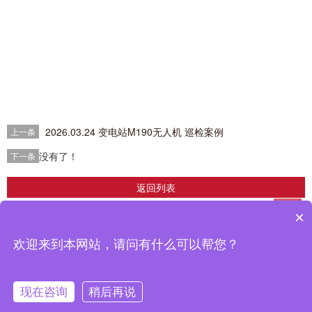
2026.03.24 变电站M190无人机 巡检案例
上一条
没有了！
下一条
返回列表
×
企业简介
|
产品中心
|
解决方案
|
成功案例
|
新闻中心
>
|
联系我们
鼎信智慧科技有限公司推出的输配电线路在线监测，分布式故障定位，电缆在线
欢迎来到本网站，请问有什么可以帮您？
监测设备在南网、国网得到广泛应用，取得了良好的使用效果。
备案号：
粤ICP备2022070794号
现在咨询
稍后再说