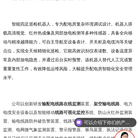
智能四足巡检机器人，专为配电房复杂环境调试设计。机器人搭
载高清视觉、红外热成像及局部放电检测等多种传感器，具备全向移
动与精准越障能力，可自主导航至设备表计、开关柜及电缆沟等关键
点位，实现全天候精细化巡检。它能高效识别仪表读数、设备温度异
常及内部放电隐患，并通过后台实时预警。该机器人替代人工完成繁
重重复性工作，有效降低运维风险，大幅提升配电房智能化安全管理
水平。
公司以创新研发
输配电线路在线监测
装置、
架空输电线路
、电力
电缆安全设备以及智能移动
线路可视化监控
系统、防山火红外监测装
置、输电线路防外破告警装置、线路可视化监控、电力线路状态实时
可以介绍下你们的产品么？
监测、电网微气象监测装置、警示报警器、驱鸟装置、执法记录仪等
产品已经广泛应用于全国各地电力相关现场，得到客户反馈效果良