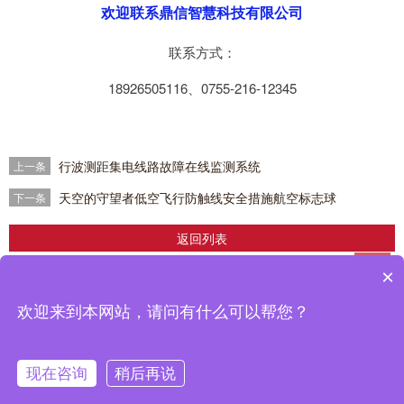
欢迎联系鼎信智慧科技有限公司
联系方式：
18926505116、0755-216-12345
行波测距集电线路故障在线监测系统
上一条
天空的守望者低空飞行防触线安全措施航空标志球
下一条
返回列表
×
企业简介
|
产品中心
|
解决方案
|
成功案例
|
新闻中心
>
|
联系我们
鼎信智慧科技有限公司推出的输配电线路在线监测，分布式故障定位，电缆在线
欢迎来到本网站，请问有什么可以帮您？
监测设备在南网、国网得到广泛应用，取得了良好的使用效果。
备案号：
粤ICP备2022070794号
现在咨询
稍后再说