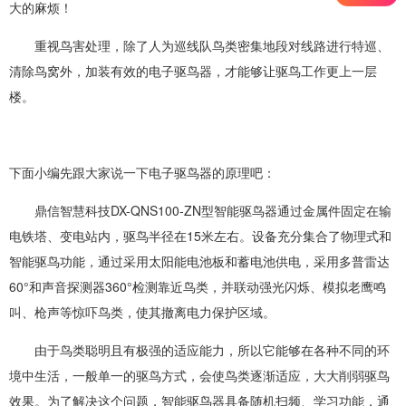
大的麻烦！
重视鸟害处理，除了人为巡线队鸟类密集地段对线路进行特巡、
清除鸟窝外，加装有效的电子驱鸟器，才能够让驱鸟工作更上一层
楼。
下面小编先跟大家说一下电子驱鸟器的原理吧：
鼎信智慧科技DX-QNS100-ZN型智能驱鸟器通过金属件固定在输
电铁塔、变电站内，驱鸟半径在15米左右。设备充分集合了物理式和
智能驱鸟功能，通过采用太阳能电池板和蓄电池供电，采用多普雷达
60°和声音探测器360°检测靠近鸟类，并联动强光闪烁、模拟老鹰鸣
叫、枪声等惊吓鸟类，使其撤离电力保护区域。
由于鸟类聪明且有极强的适应能力，所以它能够在各种不同的环
境中生活，一般单一的驱鸟方式，会使鸟类逐渐适应，大大削弱驱鸟
效果。为了解决这个问题，智能驱鸟器具备随机扫频、学习功能，通