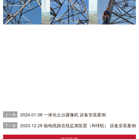
2024.01.08 一体化云台摄像机 设备安装案例
上一条
2023.12.28 输电线路在线监测装置（AI球机） 设备安装案例
下一条