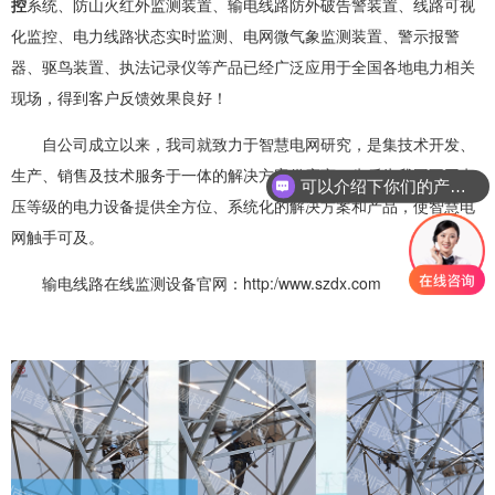
控
系统、防山火红外监测装置、输电线路防外破告警装置、线路可视
化监控、电力线路状态实时监测、电网微气象监测装置、警示报警
器、驱鸟装置、执法记录仪等产品已经广泛应用于全国各地电力相关
现场，得到客户反馈效果良好！
自公司成立以来，我司就致力于智慧电网研究，是集技术开发、
生产、销售及技术服务于一体的解决方案供应商，先后为我国不同电
可以介绍下你们的产品么？
压等级的电力设备提供全方位、系统化的解决方案和产品，使智慧电
网触手可及。
输电线路在线监测设备官网：http:/www.szdx.com