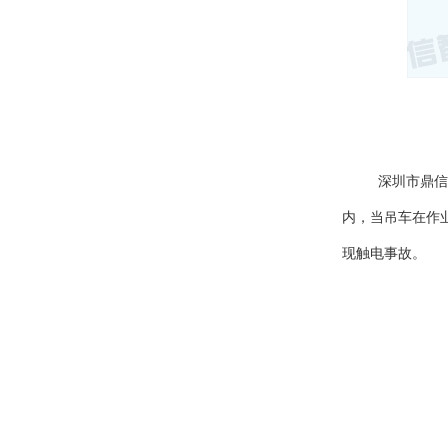
深圳市鼎信
内，当吊车在作
现触电事故。