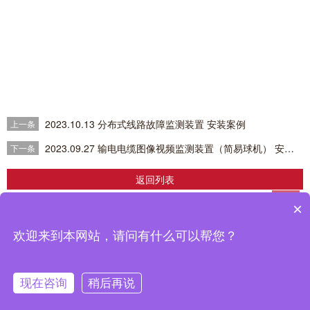
2023.10.13 分布式线路故障监测装置 安装案例
上一条
2023.09.27 输电电缆图像视频监测装置（简易球机） 安装案例
下一条
返回列表
×
企业简介
|
产品中心
|
解决方案
|
成功案例
|
新闻中心
>
|
联系我们
鼎信智慧科技有限公司推出的输配电线路在线监测，分布式故障定位，电缆在线
欢迎来到本网站，请问有什么可以帮您？
监测设备在南网、国网得到广泛应用，取得了良好的使用效果。
备案号：
粤ICP备2022070794号
现在咨询
稍后再说
网站首页
在线留言
QQ咨询
电话咨询