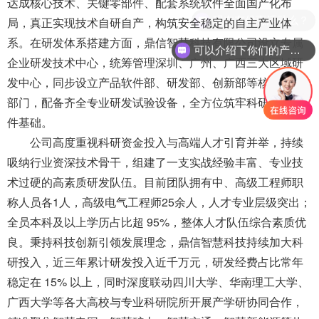
达成核心技术、关键零部件、配套系统软件全面国产化布
现在有优惠活动么？
局，真正实现技术自研自产，构筑安全稳定的自主产业体
系。
在研发体系搭建方面，鼎信智慧科技有限公司设立专属
可以介绍下你们的产品么？
企业研发技术中心，统筹管理深圳、广州、广西三大区域研
发中心，同步设立产品软件部、研发部、创新部等核心职能
部门，配备齐全专业研发试验设备，全方位筑牢科研创新硬
件基础。
公司高度重视科研资金投入与高端人才引育并举，持续
吸纳行业资深技术骨干，组建了一支实战经验丰富、专业技
术过硬的高素质研发队伍。目前团队拥有中、高级工程师职
称人员各1人，高级电气工程师25余人，人才专业层级突出；
全员本科及以上学历占比超 95%，整体人才队伍综合素质优
良。
秉持科技创新引领发展理念，鼎信智慧科技持续加大科
研投入，近三年累计研发投入近千万元，研发经费占比常年
稳定在 15% 以上，同时深度联动四川大学、华南理工大学、
广西大学等各大高校与专业科研院所开展产学研协同合作，