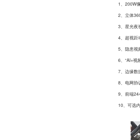
1、200
2、立体36
3、星光夜
4、超视距
5、隐患视
6、“AI
7、边缘数
8、电网协
9、前端2
10、可选