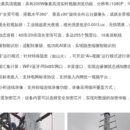
W像素高清视频：具有200W像素高清实时视频浏览功能，分辨率≥1080
0°全景可视：搭载水平360°、垂直±90°旋转全向云台摄像头，成就全景视野
视全彩视如昼：工业级超星光夜视，感光强度低至0.001Lux，无惧黑夜
动态巡视：40倍/20倍混合变倍可选，多达255个预置位、16条巡航线
频智能识别：适配轻量级、低功耗AI算法，实现隐患端侧智能识别
+视频”运行模式：针对特殊隐患（如山火），可开启“AI+视频”运行模式进行
据汇集计算：WiFi/蓝牙/RS485/网口，丰富接口，实现边缘侧状态感知数
议标准接入：支持电网标准协议，支持接入内网统一视频平台；
4小时连续录像：支持前端连续录像功能，录像采用循环覆盖方式；
内置加密芯片：设备内置可以选择安全加密芯片，实现对数据的加密传输