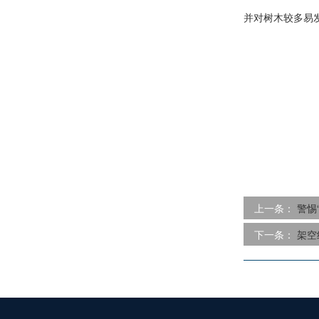
并对树木较多易
上一条：
警惕
下一条：
架空