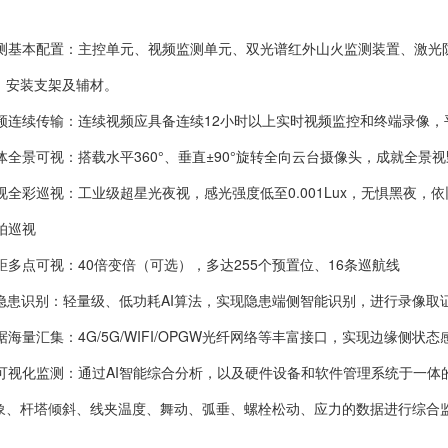
测基本配置：主控单元、视频监测单元、双光谱红外山火监测装置、激光
、安装支架及辅材。
频连续传输：连续视频应具备连续12小时以上实时视频监控和终端录像，
体全景可视：搭载水平360°、垂直±90°旋转全向云台摄像头，成就全景
视全彩巡视：工业级超星光夜视，感光强度低至0.001Lux，无惧黑夜，
拍巡视
距多点可视：40倍变倍（可选），多达255个预置位、16条巡航线
频隐患识别：轻量级、低功耗AI算法，实现隐患端侧智能识别，进行录像取
据海量汇集：4G/5G/WIFI/OPGW光纤网络等丰富接口，实现边缘侧状
可视化监测：通过AI智能综合分析，以及硬件设备和软件管理系统于一
象、杆塔倾斜、线夹温度、舞动、弧垂、螺栓松动、应力的数据进行综合