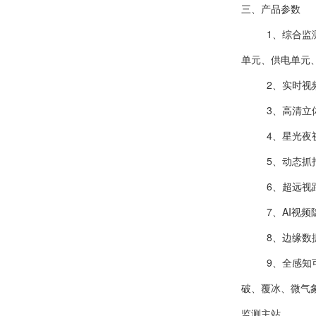
三、产品参数
1、综合监
单元、供电单元
2、实时视
3、高清立
4、星光夜
5、动态抓
6、超远视
7、AI视
8、边缘数
9、全感知
破、覆冰、微气
监测主站。