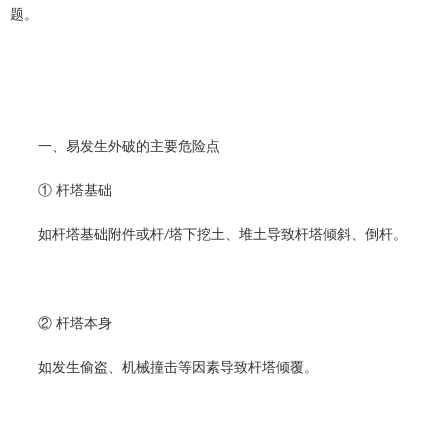
题。
一、
易发生外破的主要危险点
① 杆塔基础
如杆塔基础附件或杆
塔下挖土、堆土导致杆塔倾斜、倒杆。
/
② 杆塔本身
如发生偷盗、机械撞击等因素导致杆塔倾覆。