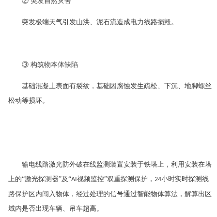
②
突发自然灾害
突发极端天气引发山洪、泥石流造成电力线路损毁。
③
构筑物本体缺陷
基础混凝土表面有裂纹，基础因腐蚀发生疏松、下沉、地脚螺丝
松动等损坏。
输电线路激光防外破在线监测装置
安装于铁塔上，利用安装在塔
上的“激光探测器”及“
视频监控”双重探测保护，
小时实时探测线
AI
24
路保护区内闯入物体，经过处理的信号通过智能物体算法，解算出区
域内是否出现车辆、吊车超高。