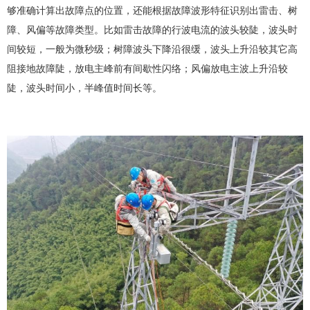
够准确计算出故障点的位置，还能根据故障波形特征识别出雷击、树
障、风偏等故障类型。比如雷击故障的行波电流的波头较陡，波头时
间较短，一般为微秒级；树障波头下降沿很缓，波头上升沿较其它高
阻接地故障陡，放电主峰前有间歇性闪络；风偏放电主波上升沿较
陡，波头时间小，半峰值时间长等。