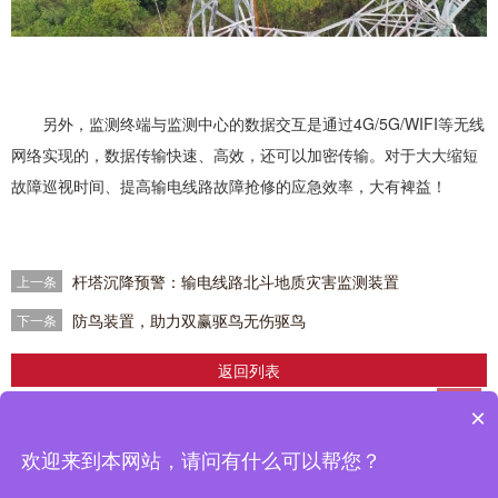
另外，监测终端与监测中心的数据交互是通过4G/5G/WIFI等无线
网络实现的，数据传输快速、高效，还可以加密传输。对于大大缩短
故障巡视时间、提高输电线路故障抢修的应急效率，大有裨益！
杆塔沉降预警：输电线路北斗地质灾害监测装置
上一条
防鸟装置，助力双赢驱鸟无伤驱鸟
下一条
返回列表
×
企业简介
|
产品中心
|
解决方案
|
成功案例
|
新闻中心
>
|
联系我们
鼎信智慧科技有限公司推出的输配电线路在线监测，分布式故障定位，电缆在线
欢迎来到本网站，请问有什么可以帮您？
监测设备在南网、国网得到广泛应用，取得了良好的使用效果。
备案号：
粤ICP备2022070794号