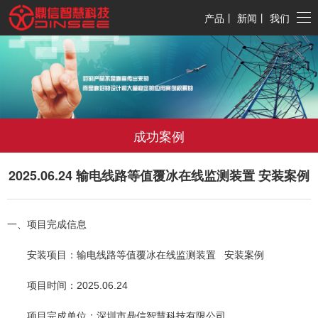
产品
丨
新闻
丨
我们
成功案例
2025.06.24 输电线路等值覆冰在线监测装置 安装案例
一、项目完成信息
安装项目：输电线路等值覆冰在线监测装置 安装案例
项目时间：2025.06.24
项目完成单位：深圳市鼎信智慧科技有限公司