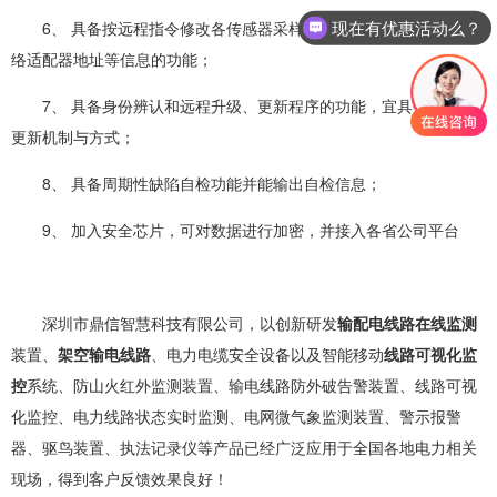
6、 具备按远程指令修改各传感器采样频率、采样时间间隔、网
现在有优惠活动么？
络适配器地址等信息的功能；
7、 具备身份辨认和远程升级、更新程序的功能，宜具备完善的
更新机制与方式；
8、 具备周期性缺陷自检功能并能输出自检信息；
9、 加入安全芯片，可对数据进行加密，并接入各省公司平台
深圳市鼎信智慧科技有限公司，以创新研发
输配电线路在线监测
装置、
架空输电线路
、电力电缆安全设备以及智能移动
线路可视化监
控
系统、防山火红外监测装置、输电线路防外破告警装置、线路可视
化监控、电力线路状态实时监测、电网微气象监测装置、警示报警
器、驱鸟装置、执法记录仪等产品已经广泛应用于全国各地电力相关
现场，得到客户反馈效果良好！