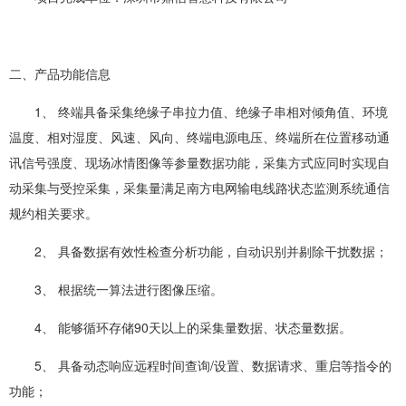
二、产品功能信息
1、 终端具备采集绝缘子串拉力值、绝缘子串相对倾角值、环境
温度、相对湿度、风速、风向、终端电源电压、终端所在位置移动通
讯信号强度、现场冰情图像等参量数据功能，采集方式应同时实现自
动采集与受控采集，采集量满足南方电网输电线路状态监测系统通信
规约相关要求。
2、 具备数据有效性检查分析功能，自动识别并剔除干扰数据；
3、 根据统一算法进行图像压缩。
4、 能够循环存储90天以上的采集量数据、状态量数据。
5、 具备动态响应远程时间查询/设置、数据请求、重启等指令的
功能；