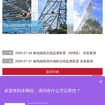
2025.07.04 输电线路在线监测装置（AI球机） 安装案例
上一条
2025.07.01 输电线路塔杆倾斜在线监测装置 安装案例
下一条
返回列表
×
企业简介
|
产品中心
|
解决方案
|
成功案例
|
新闻中心
>
|
联系我们
鼎信智慧科技有限公司推出的输配电线路在线监测，分布式故障定位，电缆在线
欢迎来到本网站，请问有什么可以帮您？
监测设备在南网、国网得到广泛应用，取得了良好的使用效果。
备案号：
粤ICP备2022070794号