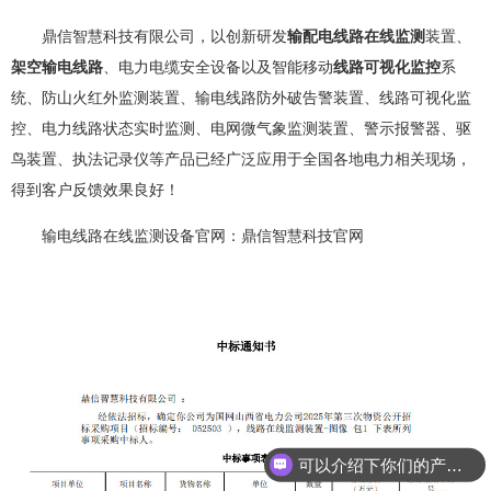
鼎信智慧科技有限公司，以创新研发
输配电线路在线监测
装置、
架空输电线路
、电力电缆安全设备以及智能移动
线路可视化监控
系
统、防山火红外监测装置、输电线路防外破告警装置、线路可视化监
控、电力线路状态实时监测、电网微气象监测装置、警示报警器、驱
鸟装置、执法记录仪等产品已经广泛应用于全国各地电力相关现场，
得到客户反馈效果良好！
输电线路在线监测设备官网：鼎信智慧科技官网
可以介绍下你们的产品么？