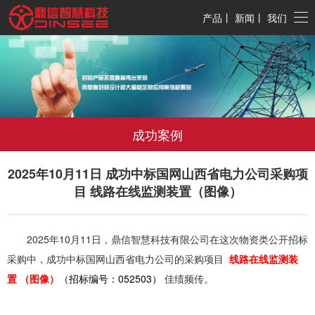
产品
丨
新闻
丨
我们
成功案例
2025年10月11日 成功中标国网山西省电力公司采购项
目 线路在线监测装置（图像）
2025年10月11日，鼎信智慧科技有限公司在这次物资类公开招标
采购中，成功中标国网山西省电力公司的采购
项目
线路在线监测装
置 （图像）
（招标编号：052503）
佳绩频传。