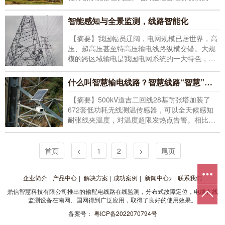
要后方保障，这也极大拔高了对于电网的稳定性
要求。
智能感知与全景监测，线路智能化
【摘要】我国幅员辽阔，电网规模已居世界，高
压、超高压甚至特高压输电线路纵横交错。大规
模的跨区域输电是我国电网系统的一大特色，实
现了巨大的能量迁移，为中东部地区的用电提供
保障。但大电网中每一个环节都是紧密相连、息
什么叫智慧输电线路？智慧线路“智慧”在哪里？
息相关的，潮流涌动、变幻莫测，运行保障十分
困难，一旦其中任何小小的链条断裂，就可能引
【摘要】500kV道吉二回线28基耐张塔加装了
起轩然大波，甚至是造成整个网络的动荡或瘫
672套低功耗无线测温传感器，可以全天候感知
痪。据统计，每年电网停电事故主要由线路事故
耐张线夹温度，对温度超限发热点告警。相比以
引起的。
往传统的人工手持测温仪测温的方式，不仅解放
了人力，更减少了远距离测温所产生的误差，让
接点测温变得更加、可靠。
首页
<
1
2
>
尾页
企业简介
|
产品中心
|
解决方案
|
成功案例
|
新闻中心
>
|
联系我们
鼎信智慧科技有限公司推出的输配电线路在线监测，分布式故障定位，电缆在线
监测设备在南网、国网得到广泛应用，取得了良好的使用效果。
备案号：
粤ICP备2022070794号