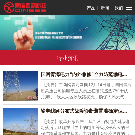
产品
丨
新闻
丨
我们
行业资讯
国网青海电力“内外兼修”全力防范输电线路风害故障
【摘要】中新网青海新闻12月14日电，国网青海
超高压公司输电专业人员正在细致巡查750千伏
月海Ⅰ、Ⅱ线大风区段线路状况，确保大风天气下
设备安全稳定运行。
输电线路分布式故障诊断装置准确定位故障点
【摘要】改革开放以来，我们从当初电力建设相
对落后，到现在世界上的电压等级水平和长的里
程传输系统都在我国。电力是社会经济发展的重