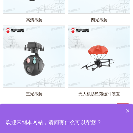
高清吊舱
四光吊舱
三光吊舱
无人机防坠落缓冲装置
×
企业简介
|
产品中心
|
解决方案
|
成功案例
|
新闻中心
>
|
联系我们
鼎信智慧科技有限公司推出的输配电线路在线监测，分布式故障定位，电缆在线
欢迎来到本网站，请问有什么可以帮您？
监测设备在南网、国网得到广泛应用，取得了良好的使用效果。
备案号：
粤ICP备2022070794号